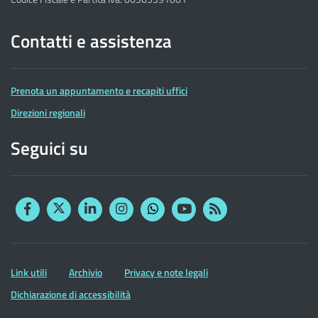
Contatti e assistenza
Prenota un appuntamento e recapiti uffici
Direzioni regionali
Seguici su
Facebook
Twitter
Linkedin
Instagram
YouTube
RSS
Whatsapp
Altre
Link utili
Archivio
Privacy e note legali
informazioni
Dichiarazione di accessibilità