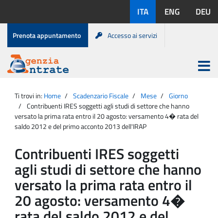
Salta
Lingue
ITA
ENG
DEU
al
disponibili:
contenuto
Menu
Prenota appuntamento
Accesso ai servizi
di
servizio
Apri
menu
Menu
Portale
princip
Agenzia
principale
Ti trovi in:
Home
Scadenzario Fiscale
Mese
Giorno
Entrate
Contribuenti IRES soggetti agli studi di settore che hanno
versato la prima rata entro il 20 agosto: versamento 4� rata del
saldo 2012 e del primo acconto 2013 dell'IRAP
Contribuenti IRES soggetti
agli studi di settore che hanno
versato la prima rata entro il
20 agosto: versamento 4�
rata del saldo 2012 e del