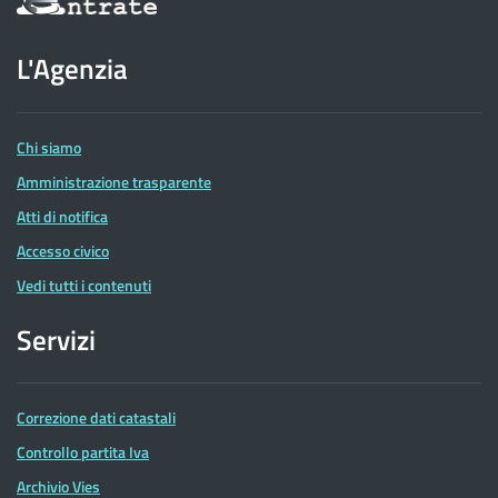
sul
sito
dell'Agenzia
L'Agenzia
delle
Entrate
Chi siamo
Amministrazione trasparente
Atti di notifica
Accesso civico
Vedi tutti i contenuti
Servizi
Correzione dati catastali
Controllo partita Iva
Archivio Vies