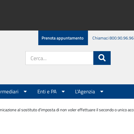
Prenota appuntamento
Chiamaci 800.90.96.96
Cerca
Cerca
nel
sito:
ermediari
Enti e PA
L'Agenzia
cazione al sostituto d'imposta di non voler effettuare il secondo o unico accont