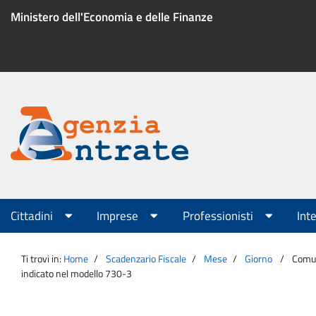
Salta
Ministero dell'Economia e delle Finanze
al
contenuto
Menu
di
servizio
Portale
Agenzia
Menu
Cittadini
Imprese
Professionisti
Int
principale
Entrate
Ti trovi in:
Home
Scadenzario Fiscale
Mese
Giorno
Comuni
indicato nel modello 730-3