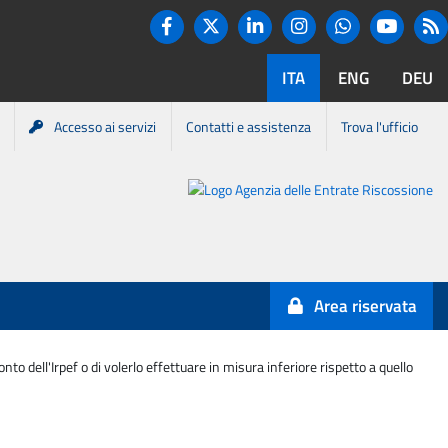
Twitter
R
Facebook
Linkedin
Instagram
You tube
Whatsapp
ITA
ENG
DEU
Accesso ai servizi
Contatti e assistenza
Trova l'ufficio
Portale
Agenzia
Entrate-
Area riservata
Riscossione
o dell'Irpef o di volerlo effettuare in misura inferiore rispetto a quello