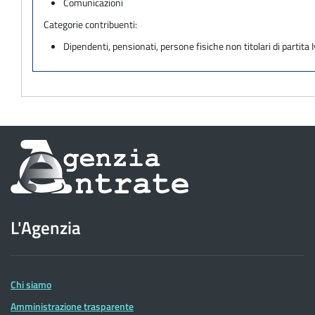
Comunicazioni
Categorie contribuenti:
Dipendenti, pensionati, persone fisiche non titolari di partita I
Informazioni
sul
sito
L'Agenzia
dell'Agenzia
delle
Entrate
Chi siamo
Amministrazione trasparente