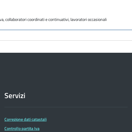
va, collaboratori coordinati e continuativi, lavoratori occasionali
Servizi
Correzione dati catastali
Controllo partita Iva