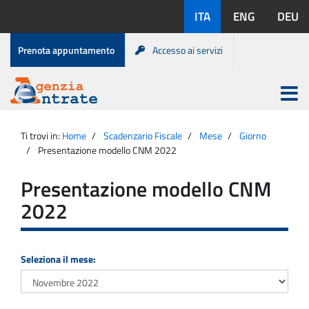
Salta
Lingue
ITA
ENG
DEU
al
disponibili:
contenuto
Menu
Prenota appuntamento
Accesso ai servizi
di
servizio
Apri
menu
Menu
Portale
princip
Agenzia
principale
Ti trovi in:
Home
Scadenzario Fiscale
Mese
Giorno
Entrate
Presentazione modello CNM 2022
Presentazione modello CNM
2022
Seleziona il mese: