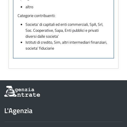
altro
Categorie contribuenti:
Societa' di capitali ed enti commerciali, SpA, Srl,
Soc. Cooperative, Sapa, Enti pubblici e privati
diversi dalle societa'
Istituti di credito, Sim, altri intermediari finanziari,
societa' fiduciarie
Informazioni
sul
sito
dell'Agenzia
L'Agenzia
delle
Entrate