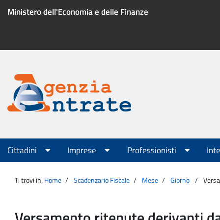
Salta
Ministero dell'Economia e delle Finanze
al
contenuto
Menu
di
servizio
Portale
Agenzia
Menu
Cittadini
Imprese
Professionisti
Int
principale
Entrate
Ti trovi in:
Home
Scadenzario Fiscale
Mese
Giorno
Versam
Versamento ritenute derivanti dal