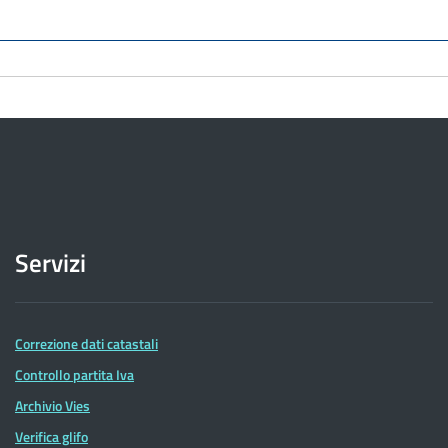
Servizi
Correzione dati catastali
Controllo partita Iva
Archivio Vies
Verifica glifo