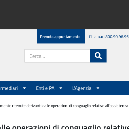
Prenota appuntamento
Chiamaci 800.90.96.96
Cerca
Cerca
nel
sito:
ermediari
Enti e PA
L'Agenzia
ento ritenute derivanti dalle operazioni di conguaglio relative all'assistenza 
le operazioni di conguaglio relative