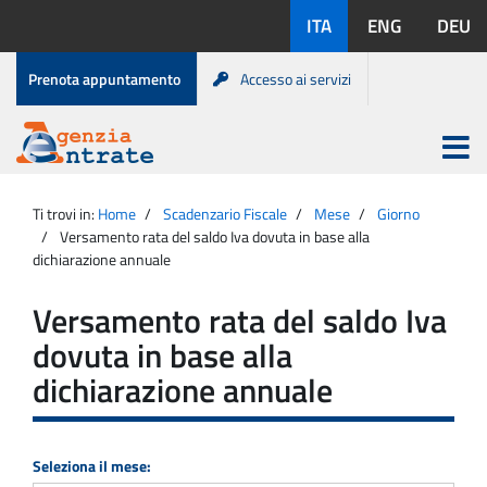
Salta
Lingue
ITA
ENG
DEU
al
disponibili:
contenuto
Menu
Prenota appuntamento
Accesso ai servizi
di
servizio
Apri
menu
Menu
Portale
princip
Agenzia
principale
Ti trovi in:
Home
Scadenzario Fiscale
Mese
Giorno
Entrate
Versamento rata del saldo Iva dovuta in base alla
dichiarazione annuale
Versamento rata del saldo Iva
dovuta in base alla
dichiarazione annuale
Seleziona il mese: