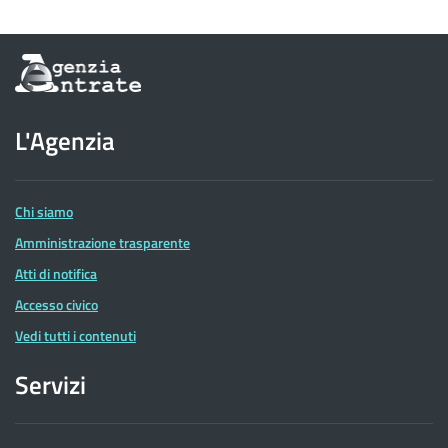
Informazioni
sul
sito
dell'Agenzia
L'Agenzia
delle
Entrate
Chi siamo
Amministrazione trasparente
Atti di notifica
Accesso civico
Vedi tutti i contenuti
Servizi