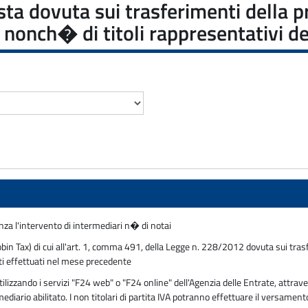
a dovuta sui trasferimenti della pro
i nonch� di titoli rappresentativi d
za l'intervento di intermediari n� di notai
bin Tax) di cui all'art. 1, comma 491, della Legge n. 228/2012 dovuta sui trasfe
nti effettuati nel mese precedente
zzando i servizi "F24 web" o "F24 online" dell'Agenzia delle Entrate, attraver
mediario abilitato. I non titolari di partita IVA potranno effettuare il versam