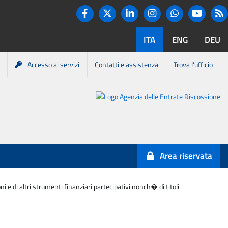
Twitter
R
Facebook
Linkedin
Instagram
You tube
Whatsapp
ITA
ENG
DEU
Accesso ai servizi
Contatti e assistenza
Trova l'ufficio
Portale
Agenzia
Entrate-
Area riservata
Riscossione
 e di altri strumenti finanziari partecipativi nonch� di titoli