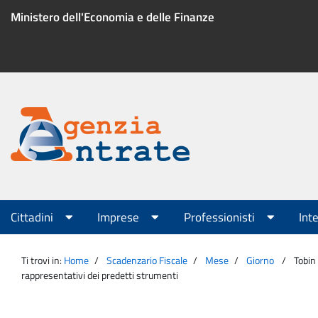
Salta
Ministero dell'Economia e delle Finanze
al
contenuto
Menu
di
servizio
Portale
Agenzia
Menu
Cittadini
Imprese
Professionisti
Int
principale
Entrate
Ti trovi in:
Home
Scadenzario Fiscale
Mese
Giorno
Tobin 
rappresentativi dei predetti strumenti