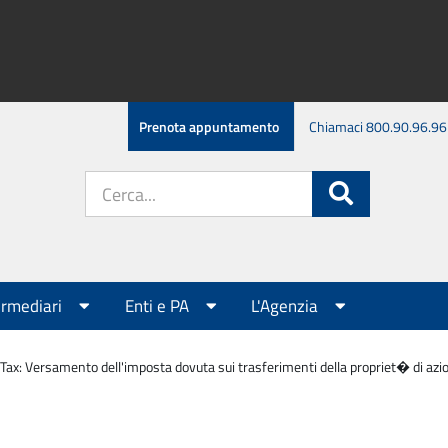
Prenota appuntamento
Chiamaci 800.90.96.96
Cerca
Cerca
nel
sito:
ermediari
Enti e PA
L'Agenzia
Tax: Versamento dell'imposta dovuta sui trasferimenti della propriet� di azioni