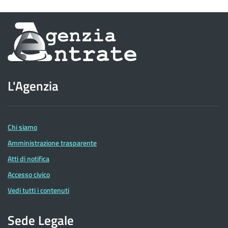
Informazioni
sul
sito
L'Agenzia
dell'Agenzia
delle
Entrate
Chi siamo
Amministrazione trasparente
Atti di notifica
Accesso civico
Vedi tutti i contenuti
Sede Legale