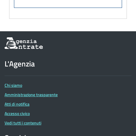
Informazioni
sul
sito
dell'Agenzia
L'Agenzia
delle
Entrate
Chi siamo
Amministrazione trasparente
Atti di notifica
Accesso civico
Vedi tutti i contenuti