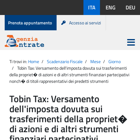
Salta
Lingue
ITA
ENG
DEU
al
disponibili:
contenuto
Menu
Prenota appuntamento
Accesso ai servizi
di
servizio
Apri
menu
Menu
Portale
princip
Agenzia
principale
Ti trovi in:
Home
Scadenzario Fiscale
Mese
Giorno
Entrate
Tobin Tax: Versamento dell'imposta dovuta sui trasferimenti
della propriet� di azioni e di altri strumenti finanziari partecipativi
nonch� di titoli rappresentativi dei predetti strumenti
Tobin Tax: Versamento
dell'imposta dovuta sui
trasferimenti della propriet�
di azioni e di altri strumenti
finanziari partecipativi