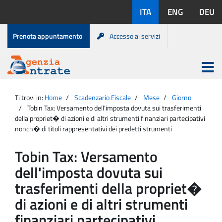
Salta
Lingue
ITA
ENG
DEU
al
disponibili:
contenuto
Menu
Prenota appuntamento
Accesso ai servizi
di
servizio
Apri
menu
Menu
Portale
princip
Agenzia
principale
Ti trovi in:
Home
Scadenzario Fiscale
Mese
Giorno
Entrate
Tobin Tax: Versamento dell'imposta dovuta sui trasferimenti
della propriet� di azioni e di altri strumenti finanziari partecipativi
nonch� di titoli rappresentativi dei predetti strumenti
Tobin Tax: Versamento
dell'imposta dovuta sui
trasferimenti della propriet�
di azioni e di altri strumenti
finanziari partecipativi