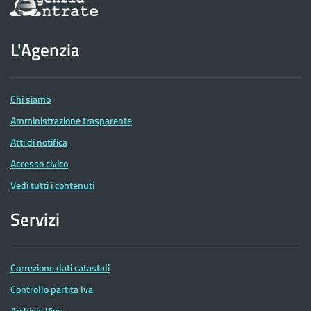
sul
sito
dell'Agenzia
L'Agenzia
delle
Entrate
Chi siamo
Amministrazione trasparente
Atti di notifica
Accesso civico
Vedi tutti i contenuti
Servizi
Correzione dati catastali
Controllo partita Iva
Archivio Vies