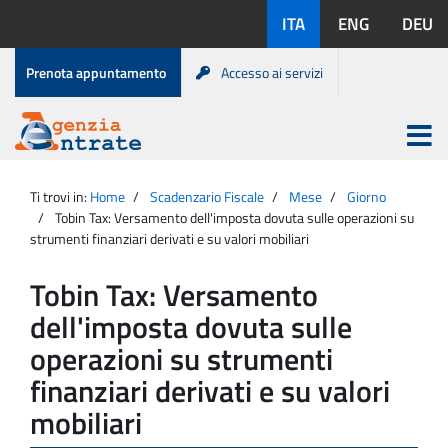
Salta
Lingue
ITA
ENG
DEU
al
disponibili:
contenuto
Menu
Prenota appuntamento
Accesso ai servizi
di
servizio
Apri
menu
Menu
Portale
princip
Agenzia
principale
Ti trovi in:
Home
Scadenzario Fiscale
Mese
Giorno
Entrate
Tobin Tax: Versamento dell'imposta dovuta sulle operazioni su
strumenti finanziari derivati e su valori mobiliari
Tobin Tax: Versamento
dell'imposta dovuta sulle
operazioni su strumenti
finanziari derivati e su valori
mobiliari