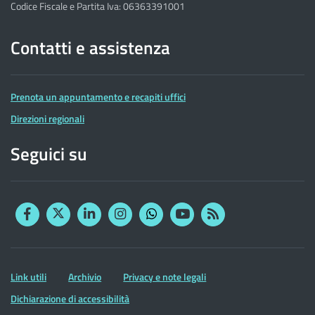
Codice Fiscale e Partita Iva: 06363391001
Contatti e assistenza
Prenota un appuntamento e recapiti uffici
Direzioni regionali
Seguici su
Facebook
Twitter
Linkedin
Instagram
YouTube
RSS
Whatsapp
Altre
Link utili
Archivio
Privacy e note legali
informazioni
Dichiarazione di accessibilità