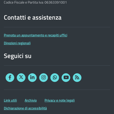
Codice Fiscale e Partita Iva: 06363391001
Contatti e assistenza
Prenota un appuntamento e recapiti uffici
Direzioni regionali
Seguici su
Facebook
Twitter
Linkedin
Instagram
YouTube
RSS
Whatsapp
Altre
Link utili
Archivio
Privacy e note legali
informazioni
Dichiarazione di accessibilità