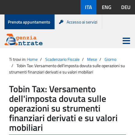
Salta
Lingue
ITA
ENG
DEU
al
disponibili:
contenuto
Menu
Prenota appuntamento
Accesso ai servizi
di
servizio
Apri
menu
Menu
Portale
princip
Agenzia
principale
Ti trovi in:
Home
Scadenzario Fiscale
Mese
Giorno
Entrate
Tobin Tax: Versamento dell'imposta dovuta sulle operazioni su
strumenti finanziari derivati e su valori mobiliari
Tobin Tax: Versamento
dell'imposta dovuta sulle
operazioni su strumenti
finanziari derivati e su valori
mobiliari