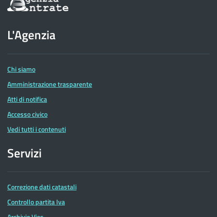
sul
sito
dell'Agenzia
L'Agenzia
delle
Entrate
Chi siamo
Amministrazione trasparente
Atti di notifica
Accesso civico
Vedi tutti i contenuti
Servizi
Correzione dati catastali
Controllo partita Iva
Archivio Vies