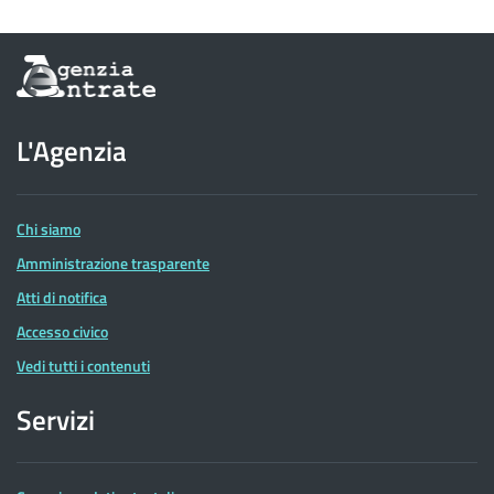
Informazioni
sul
sito
dell'Agenzia
L'Agenzia
delle
Entrate
Chi siamo
Amministrazione trasparente
Atti di notifica
Accesso civico
Vedi tutti i contenuti
Servizi