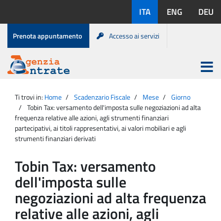
Salta
Lingue
ITA
ENG
DEU
al
disponibili:
contenuto
Menu
Prenota appuntamento
Accesso ai servizi
di
servizio
Apri
menu
Menu
Portale
princip
Agenzia
principale
Ti trovi in:
Home
Scadenzario Fiscale
Mese
Giorno
Entrate
Tobin Tax: versamento dell'imposta sulle negoziazioni ad alta
frequenza relative alle azioni, agli strumenti finanziari
partecipativi, ai titoli rappresentativi, ai valori mobiliari e agli
strumenti finanziari derivati
Tobin Tax: versamento
dell'imposta sulle
negoziazioni ad alta frequenza
relative alle azioni, agli