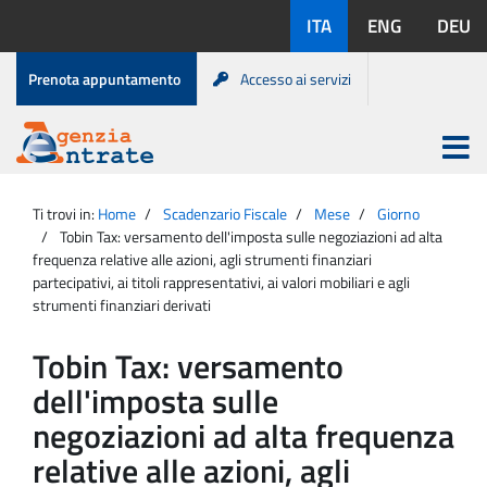
Salta
Lingue
ITA
ENG
DEU
al
disponibili:
contenuto
Menu
Prenota appuntamento
Accesso ai servizi
di
servizio
Apri
menu
Menu
Portale
princip
Agenzia
principale
Ti trovi in:
Home
Scadenzario Fiscale
Mese
Giorno
Entrate
Tobin Tax: versamento dell'imposta sulle negoziazioni ad alta
frequenza relative alle azioni, agli strumenti finanziari
partecipativi, ai titoli rappresentativi, ai valori mobiliari e agli
strumenti finanziari derivati
Tobin Tax: versamento
dell'imposta sulle
negoziazioni ad alta frequenza
relative alle azioni, agli