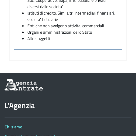
Soc. Cooperative, Sapa, Enti pubblici e privati
diversi dalle societa'
Istituti di credito, Sim, altri intermediari finanziari,
societa' fiduciarie
Enti che non svolgono attivita' commerciali
Organi e amministrazioni dello Stato
Altri soggetti
Informazioni
sul
sito
dell'Agenzia
L'Agenzia
delle
Entrate
Chi siamo