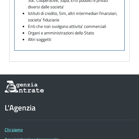
Soc. Cooperative, Sapa, Enti pubblici e privati
diversi dalle societa'
Istituti di credito, Sim, altri intermediari finanziari,
societa' fiduciarie
Enti che non svolgono attivita' commerciali
Organi e amministrazioni dello Stato
Altri soggetti
Informazioni
sul
sito
dell'Agenzia
L'Agenzia
delle
Entrate
Chi siamo