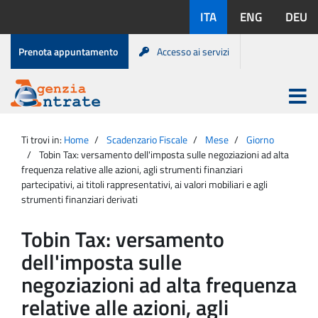
Salta
Lingue
ITA
ENG
DEU
al
disponibili:
contenuto
Menu
Prenota appuntamento
Accesso ai servizi
di
servizio
Apri
menu
Menu
Portale
princip
Agenzia
principale
Ti trovi in:
Home
Scadenzario Fiscale
Mese
Giorno
Entrate
Tobin Tax: versamento dell'imposta sulle negoziazioni ad alta
frequenza relative alle azioni, agli strumenti finanziari
partecipativi, ai titoli rappresentativi, ai valori mobiliari e agli
strumenti finanziari derivati
Tobin Tax: versamento
dell'imposta sulle
negoziazioni ad alta frequenza
relative alle azioni, agli