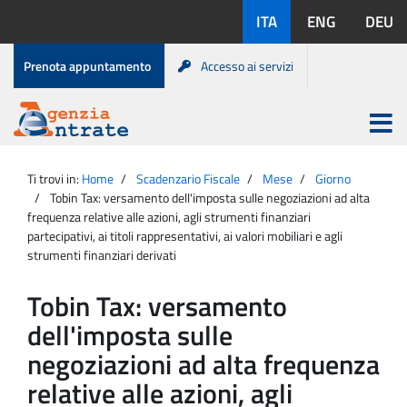
Salta
Lingue
ITA
ENG
DEU
al
disponibili:
contenuto
Menu
Prenota appuntamento
Accesso ai servizi
di
servizio
Apri
menu
Menu
Portale
princip
Agenzia
principale
Ti trovi in:
Home
Scadenzario Fiscale
Mese
Giorno
Entrate
Tobin Tax: versamento dell'imposta sulle negoziazioni ad alta
frequenza relative alle azioni, agli strumenti finanziari
partecipativi, ai titoli rappresentativi, ai valori mobiliari e agli
strumenti finanziari derivati
Tobin Tax: versamento
dell'imposta sulle
negoziazioni ad alta frequenza
relative alle azioni, agli