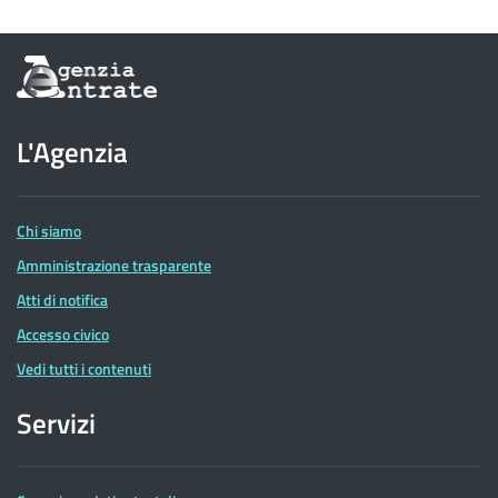
Informazioni
sul
sito
dell'Agenzia
L'Agenzia
delle
Entrate
Chi siamo
Amministrazione trasparente
Atti di notifica
Accesso civico
Vedi tutti i contenuti
Servizi