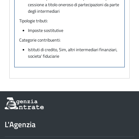
cessione a titolo oneroso di partecipazioni da parte
degli intermediari
Tipologie tributi:
Imposte sostitutive
Categorie contribuenti:
Istituti di credito, Sim, altri intermediari finanziari,
societa' fiduciarie
Informazioni
sul
sito
dell'Agenzia
L'Agenzia
delle
Entrate