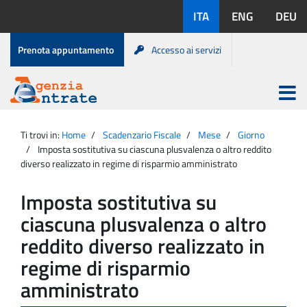
Salta
Lingue
ITA
ENG
DEU
al
disponibili:
contenuto
Menu
Prenota appuntamento
Accesso ai servizi
di
servizio
Apri
menu
Menu
Portale
princip
Agenzia
principale
Ti trovi in:
Home
Scadenzario Fiscale
Mese
Giorno
Entrate
Imposta sostitutiva su ciascuna plusvalenza o altro reddito
diverso realizzato in regime di risparmio amministrato
Imposta sostitutiva su
ciascuna plusvalenza o altro
reddito diverso realizzato in
regime di risparmio
amministrato