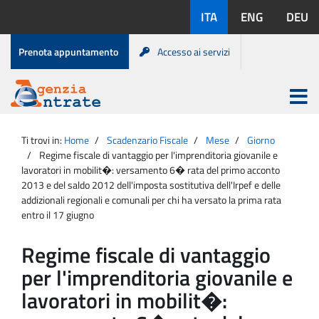
Salta
Lingue
ITA
ENG
DEU
al
disponibili:
contenuto
Menu
Prenota appuntamento
Accesso ai servizi
di
servizio
Apri
menu
Menu
Portale
princip
Agenzia
principale
Ti trovi in:
Home
Scadenzario Fiscale
Mese
Giorno
Entrate
Regime fiscale di vantaggio per l'imprenditoria giovanile e
lavoratori in mobilit�: versamento 6� rata del primo acconto
2013 e del saldo 2012 dell'imposta sostitutiva dell'Irpef e delle
addizionali regionali e comunali per chi ha versato la prima rata
entro il 17 giugno
Regime fiscale di vantaggio
per l'imprenditoria giovanile e
lavoratori in mobilit�: