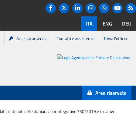
Twitter
R
Facebook
Linkedin
Instagram
You tube
Whatsapp
ITA
ENG
DEU
Accesso ai servizi
Contatti e assistenza
Trova l'ufficio
Portale
Agenzia
Entrate-
Area riservata
Riscossione
dati contenuti nelle dichiarazioni integrative 730/2019 e i relativi