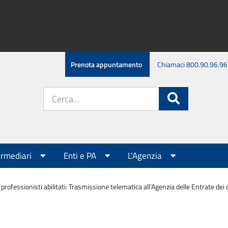
Prenota appuntamento
Chiamaci 800.90.96.96
Cerca
Cerca
nel
sito:
ermediari
Enti e PA
L'Agenzia
professionisti abilitati: Trasmissione telematica all'Agenzia delle Entrate dei 