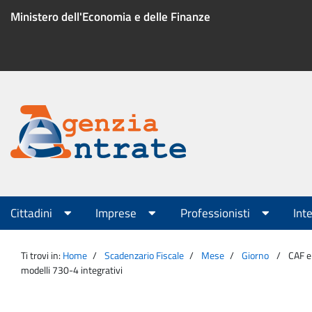
Salta
Ministero dell'Economia e delle Finanze
al
contenuto
Menu
di
servizio
Portale
Agenzia
Menu
Cittadini
Imprese
Professionisti
Int
principale
Entrate
Ti trovi in:
Home
Scadenzario Fiscale
Mese
Giorno
CAF e 
modelli 730-4 integrativi