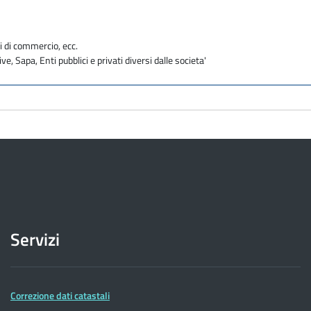
i di commercio, ecc.
ve, Sapa, Enti pubblici e privati diversi dalle societa'
Servizi
Correzione dati catastali