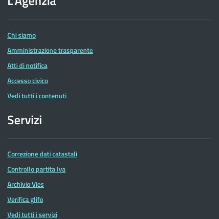
L'Agenzia
delle
Entrate
Chi siamo
Amministrazione trasparente
Atti di notifica
Accesso civico
Vedi tutti i contenuti
Servizi
Correzione dati catastali
Controllo partita Iva
Archivio Vies
Verifica glifo
Vedi tutti i servizi