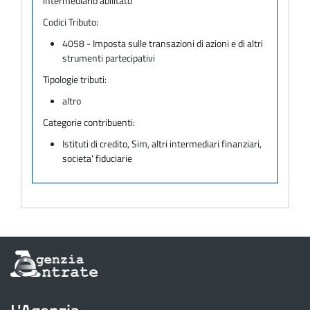
intermediario abilitato
Codici Tributo:
4058 - Imposta sulle transazioni di azioni e di altri
strumenti partecipativi
Tipologie tributi:
altro
Categorie contribuenti:
Istituti di credito, Sim, altri intermediari finanziari,
societa' fiduciarie
Informazioni
sul
sito
dell'Agenzia