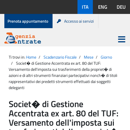
Salta
Lingue
ITA
ENG
DEU
al
disponibili:
contenuto
Menu
Prenota appuntamento
Accesso ai servizi
di
servizio
Apri
menu
Menu
Portale
princip
Agenzia
principale
Ti trovi in:
Home
Scadenzario Fiscale
Mese
Giorno
Entrate
Societ� di Gestione Accentrata ex art. 80 del TUF:
Versamento dell'imposta sui trasferimenti della propriet� di
azioni e di altri strumenti finanziari partecipativi nonch� di titoli
rappresentativi dei predetti strumenti effettuati dai soggetti
deleganti
Societ� di Gestione
Accentrata ex art. 80 del TUF:
Versamento dell'imposta sui