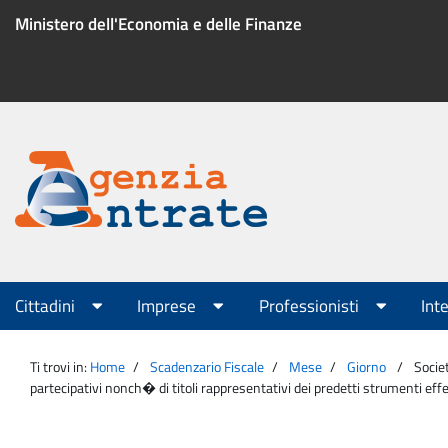
Salta
Ministero dell'Economia e delle Finanze
al
contenuto
Menu
di
servizio
Portale
Agenzia
Menu
Cittadini
Imprese
Professionisti
Int
principale
Entrate
Ti trovi in:
Home
Scadenzario Fiscale
Mese
Giorno
Socie
partecipativi nonch� di titoli rappresentativi dei predetti strumenti effe