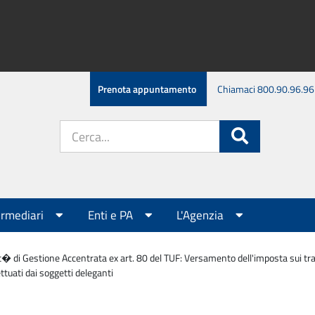
Prenota appuntamento
Chiamaci 800.90.96.96
Cerca
Cerca
nel
sito:
ermediari
Enti e PA
L'Agenzia
t� di Gestione Accentrata ex art. 80 del TUF: Versamento dell'imposta sui trasf
ttuati dai soggetti deleganti