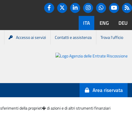
Twitter
R
Facebook
Linkedin
Instagram
You tube
Whatsapp
ITA
ENG
DEU
Accesso ai servizi
Contatti e assistenza
Trova l'ufficio
Portale
Agenzia
Entrate-
Area riservata
Riscossione
erimenti della propriet� di azioni e di altri strumenti finanziari