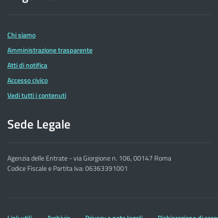
delle
Entrate
Chi siamo
Amministrazione trasparente
Atti di notifica
Accesso civico
Vedi tutti i contenuti
Sede Legale
Agenzia delle Entrate - via Giorgione n. 106, 00147 Roma
Codice Fiscale e Partita Iva: 06363391001
Altre
Link utili
Archivio
Privacy e note legali
Dichiarazione di acce