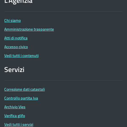
L'Agenzia
delle
Entrate
Chi siamo
Amministrazione trasparente
Atti di notifica
Accesso civico
Vedi tutti i contenuti
Servizi
Correzione dati catastali
Controllo partita Iva
Archivio Vies
Verifica glifo
Vedi tutti i servizi