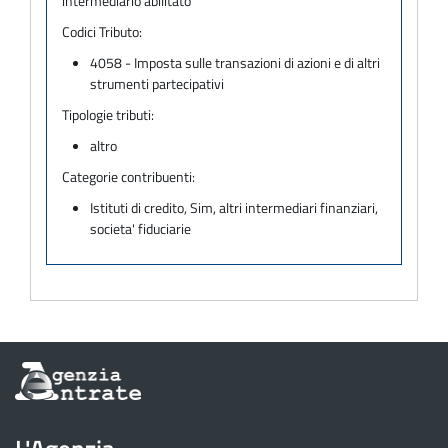
intermediario abilitato
Codici Tributo:
4058 - Imposta sulle transazioni di azioni e di altri
strumenti partecipativi
Tipologie tributi:
altro
Categorie contribuenti:
Istituti di credito, Sim, altri intermediari finanziari,
societa' fiduciarie
Informazioni
sul
sito
dell'Agenzia