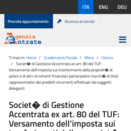
Salta
Lingue
ITA
ENG
DEU
al
disponibili:
contenuto
Menu
Prenota appuntamento
Accesso ai servizi
di
servizio
Apri
menu
Menu
Portale
princip
Agenzia
principale
Ti trovi in:
Home
Scadenzario Fiscale
Mese
Giorno
Entrate
Societ� di Gestione Accentrata ex art. 80 del TUF:
Versamento dell'imposta sui trasferimenti della propriet� di
azioni e di altri strumenti finanziari partecipativi nonch� di titoli
rappresentativi dei predetti strumenti effettuati dai soggetti
deleganti
Societ� di Gestione
Accentrata ex art. 80 del TUF:
Versamento dell'imposta sui