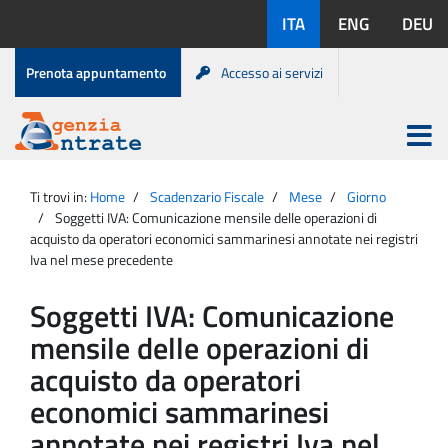
Salta
Lingue
ITA
ENG
DEU
al
disponibili:
contenuto
Menu
Prenota appuntamento
Accesso ai servizi
di
servizio
Apri
menu
Menu
Portale
princip
Agenzia
principale
Ti trovi in:
Home
Scadenzario Fiscale
Mese
Giorno
Entrate
Soggetti IVA: Comunicazione mensile delle operazioni di
acquisto da operatori economici sammarinesi annotate nei registri
Iva nel mese precedente
Soggetti IVA: Comunicazione
mensile delle operazioni di
acquisto da operatori
economici sammarinesi
annotate nei registri Iva nel