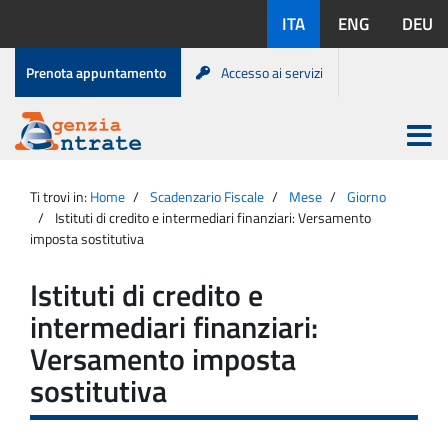
Salta
Lingue
ITA
ENG
DEU
al
disponibili:
contenuto
Menu
Prenota appuntamento
Accesso ai servizi
di
servizio
Apri
menu
Menu
Portale
princip
Agenzia
principale
Ti trovi in:
Home
Scadenzario Fiscale
Mese
Giorno
Entrate
Istituti di credito e intermediari finanziari: Versamento
imposta sostitutiva
Istituti di credito e
intermediari finanziari:
Versamento imposta
sostitutiva