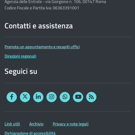
Agenzia delle Entrate - via Giorgione n. 106, 00147 Roma
Codice Fiscale e Partita Iva: 06363391001
Contatti e assistenza
Prenota un appuntamento e recapiti uffici
Direzioni regionali
Seguici su
Facebook
Twitter
Linkedin
Instagram
YouTube
RSS
Whatsapp
Altre
Link utili
Archivio
Privacy e note legali
informazioni
Dichiarazione di accessibilità