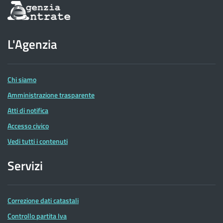
Informazioni
sul
sito
dell'Agenzia
L'Agenzia
delle
Entrate
Chi siamo
Amministrazione trasparente
Atti di notifica
Accesso civico
Vedi tutti i contenuti
Servizi
Correzione dati catastali
Controllo partita Iva