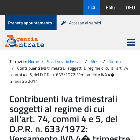
Salta
Lingue
ITA
ENG
DEU
al
disponibili:
contenuto
Menu
Prenota appuntamento
Accesso ai servizi
di
servizio
Apri
menu
Menu
Portale
princip
Agenzia
principale
Ti trovi in:
Home
Scadenzario Fiscale
Mese
Giorno
Entrate
Contribuenti Iva trimestrali soggetti al regime di cui all'art. 74,
commi 4 e 5, del D.P.R. n. 633/1972: Versamento IVA 4�
trimestre 2014
Contribuenti Iva trimestrali
soggetti al regime di cui
all'art. 74, commi 4 e 5, del
D.P.R. n. 633/1972:
Versamento IVA 4� trimestre