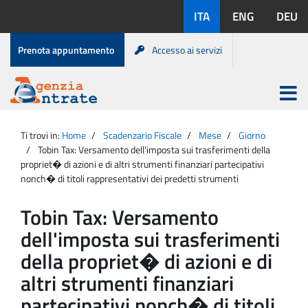
Salta
Lingue
ITA
ENG
DEU
al
disponibili:
contenuto
Menu
Prenota appuntamento
Accesso ai servizi
di
servizio
Apri
menu
Menu
Portale
princip
Agenzia
principale
Ti trovi in:
Home
Scadenzario Fiscale
Mese
Giorno
Entrate
Tobin Tax: Versamento dell'imposta sui trasferimenti della
propriet� di azioni e di altri strumenti finanziari partecipativi
nonch� di titoli rappresentativi dei predetti strumenti
Tobin Tax: Versamento
dell'imposta sui trasferimenti
della propriet� di azioni e di
altri strumenti finanziari
partecipativi nonch� di titoli