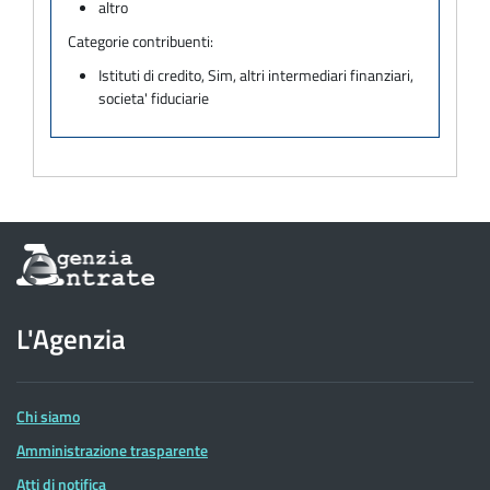
altro
Categorie contribuenti:
Istituti di credito, Sim, altri intermediari finanziari,
societa' fiduciarie
Informazioni
sul
sito
dell'Agenzia
L'Agenzia
delle
Entrate
Chi siamo
Amministrazione trasparente
Atti di notifica