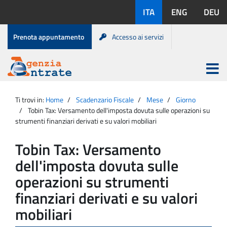
Salta
Lingue
ITA
ENG
DEU
al
disponibili:
contenuto
Menu
Prenota appuntamento
Accesso ai servizi
di
servizio
Apri
menu
Menu
Portale
princip
Agenzia
principale
Ti trovi in:
Home
Scadenzario Fiscale
Mese
Giorno
Entrate
Tobin Tax: Versamento dell'imposta dovuta sulle operazioni su
strumenti finanziari derivati e su valori mobiliari
Tobin Tax: Versamento
dell'imposta dovuta sulle
operazioni su strumenti
finanziari derivati e su valori
mobiliari