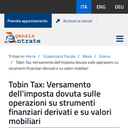
Salta
Lingue
ITA
ENG
DEU
al
disponibili:
contenuto
Menu
Prenota appuntamento
Accesso ai servizi
di
servizio
Apri
menu
Menu
Portale
princip
Agenzia
principale
Ti trovi in:
Home
Scadenzario Fiscale
Mese
Giorno
Entrate
Tobin Tax: Versamento dell'imposta dovuta sulle operazioni su
strumenti finanziari derivati e su valori mobiliari
Tobin Tax: Versamento
dell'imposta dovuta sulle
operazioni su strumenti
finanziari derivati e su valori
mobiliari