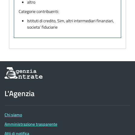
altro
Categorie contribuenti:
Istituti di credito, Sim, altri intermediari finanziari,
societa' fiduciarie
Informazioni
sul
sito
dell'Agenzia
L'Agenzia
delle
Entrate
Chi siamo
Amministrazione trasparente
Atti di notifica