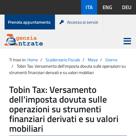
Salta
Lingue
ITA
ENG
DEU
al
disponibili:
contenuto
Menu
Prenota appuntamento
Accesso ai servizi
di
servizio
Apri
menu
Menu
Portale
princip
Agenzia
principale
Ti trovi in:
Home
Scadenzario Fiscale
Mese
Giorno
Entrate
Tobin Tax: Versamento dell'imposta dovuta sulle operazioni su
strumenti finanziari derivati e su valori mobiliari
Tobin Tax: Versamento
dell'imposta dovuta sulle
operazioni su strumenti
finanziari derivati e su valori
mobiliari