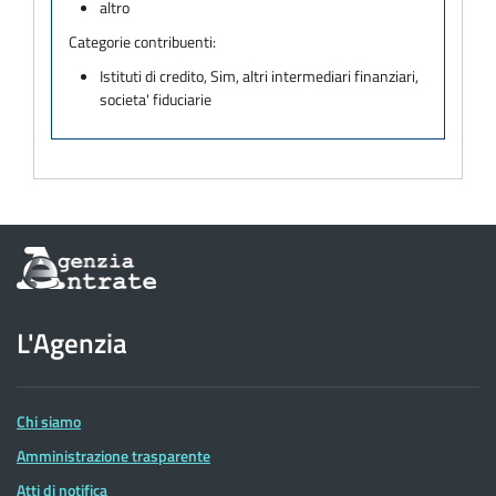
altro
Categorie contribuenti:
Istituti di credito, Sim, altri intermediari finanziari,
societa' fiduciarie
Informazioni
sul
sito
dell'Agenzia
L'Agenzia
delle
Entrate
Chi siamo
Amministrazione trasparente
Atti di notifica