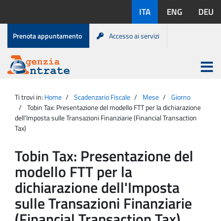
Salta
Lingue
ITA
ENG
DEU
al
disponibili:
contenuto
Menu
Prenota appuntamento
Accesso ai servizi
di
servizio
Apri
menu
Menu
Portale
princip
Agenzia
principale
Ti trovi in:
Home
Scadenzario Fiscale
Mese
Giorno
Entrate
Tobin Tax: Presentazione del modello FTT per la dichiarazione
dell'Imposta sulle Transazioni Finanziarie (Financial Transaction
Tax)
Tobin Tax: Presentazione del
modello FTT per la
dichiarazione dell'Imposta
sulle Transazioni Finanziarie
(Financial Transaction Tax)