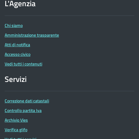
dell'Agenzia
L'Agenzia
delle
Entrate
Chi siamo
Amministrazione trasparente
Atti di notifica
Accesso civico
Vedi tutti i contenuti
Servizi
Correzione dati catastali
Controllo partita Iva
Archivio Vies
Verifica glifo