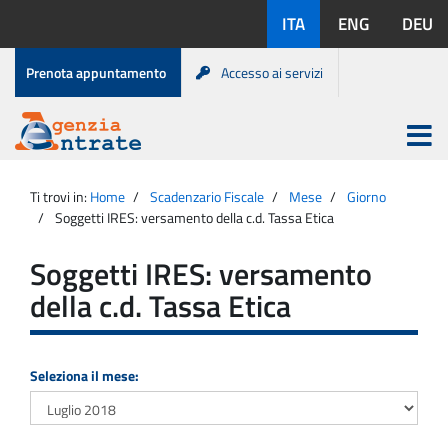
Salta
Lingue
ITA
ENG
DEU
al
disponibili:
contenuto
Menu
Prenota appuntamento
Accesso ai servizi
di
servizio
Apri
menu
Menu
Portale
princip
Agenzia
principale
Ti trovi in:
Home
Scadenzario Fiscale
Mese
Giorno
Entrate
Soggetti IRES: versamento della c.d. Tassa Etica
Soggetti IRES: versamento
della c.d. Tassa Etica
Seleziona il mese: