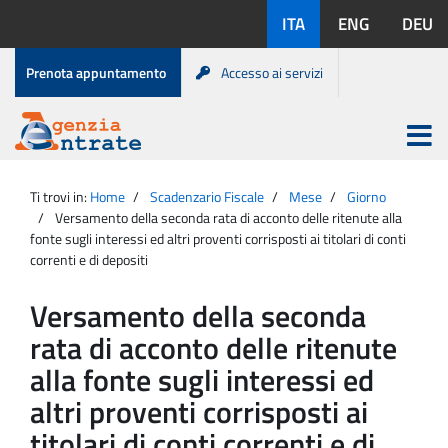
Salta
Lingue
ITA
ENG
DEU
al
disponibili:
contenuto
Menu
Prenota appuntamento
Accesso ai servizi
di
servizio
Apri
menu
Menu
Portale
princip
Agenzia
principale
Ti trovi in:
Home
Scadenzario Fiscale
Mese
Giorno
Entrate
Versamento della seconda rata di acconto delle ritenute alla
fonte sugli interessi ed altri proventi corrisposti ai titolari di conti
correnti e di depositi
Versamento della seconda
rata di acconto delle ritenute
alla fonte sugli interessi ed
altri proventi corrisposti ai
titolari di conti correnti e di