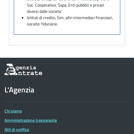
Soc. Cooperative, Sapa, Enti pubblici e privati
diversi dalle societa'
Istituti di credito, Sim, altri intermediari finanziari,
societa' fiduciarie
Informazioni
sul
sito
dell'Agenzia
L'Agenzia
delle
Entrate
Chi siamo
Amministrazione trasparente
Atti di notifica