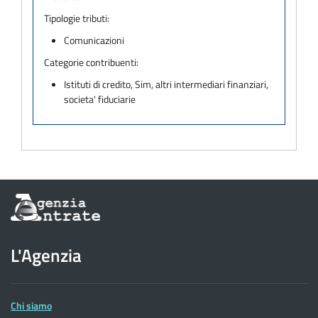
Tipologie tributi:
Comunicazioni
Categorie contribuenti:
Istituti di credito, Sim, altri intermediari finanziari,
societa' fiduciarie
Informazioni
sul
sito
dell'Agenzia
L'Agenzia
delle
Entrate
Chi siamo