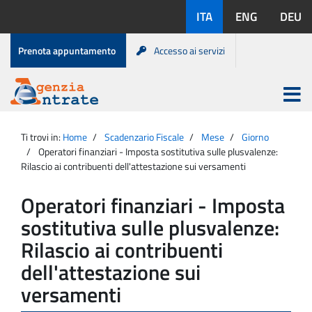
Salta
Lingue
ITA
ENG
DEU
al
disponibili:
contenuto
Menu
Prenota appuntamento
Accesso ai servizi
di
servizio
Apri
menu
Menu
Portale
princip
Agenzia
principale
Ti trovi in:
Home
Scadenzario Fiscale
Mese
Giorno
Entrate
Operatori finanziari - Imposta sostitutiva sulle plusvalenze:
Rilascio ai contribuenti dell'attestazione sui versamenti
Operatori finanziari - Imposta
sostitutiva sulle plusvalenze:
Rilascio ai contribuenti
dell'attestazione sui
versamenti