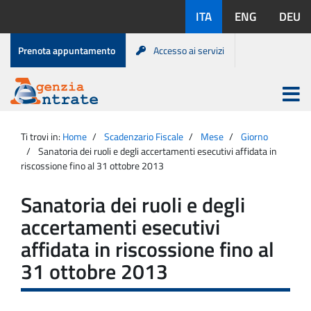
Salta
Lingue
ITA
ENG
DEU
al
disponibili:
contenuto
Menu
Prenota appuntamento
Accesso ai servizi
di
servizio
Apri
menu
Menu
Portale
princip
Agenzia
principale
Ti trovi in:
Home
Scadenzario Fiscale
Mese
Giorno
Entrate
Sanatoria dei ruoli e degli accertamenti esecutivi affidata in
riscossione fino al 31 ottobre 2013
Sanatoria dei ruoli e degli
accertamenti esecutivi
affidata in riscossione fino al
31 ottobre 2013