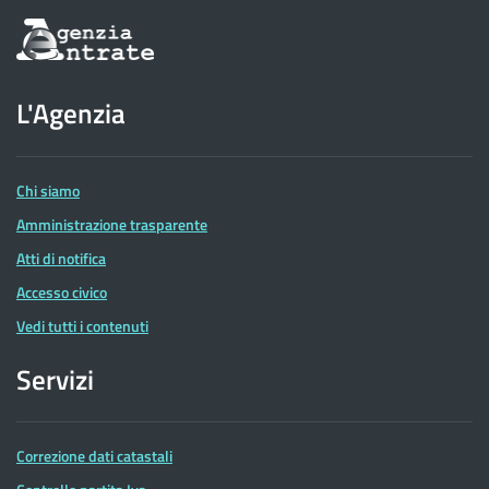
Informazioni
sul
sito
dell'Agenzia
L'Agenzia
delle
Entrate
Chi siamo
Amministrazione trasparente
Atti di notifica
Accesso civico
Vedi tutti i contenuti
Servizi
Correzione dati catastali