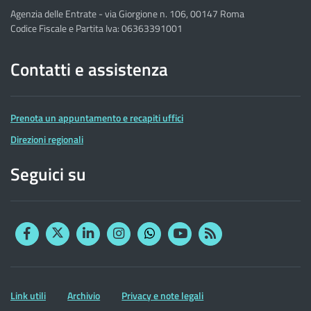
Agenzia delle Entrate - via Giorgione n. 106, 00147 Roma
Codice Fiscale e Partita Iva: 06363391001
Contatti e assistenza
Prenota un appuntamento e recapiti uffici
Direzioni regionali
Seguici su
Facebook
Twitter
Linkedin
Instagram
YouTube
RSS
Whatsapp
Altre
Link utili
Archivio
Privacy e note legali
informazioni