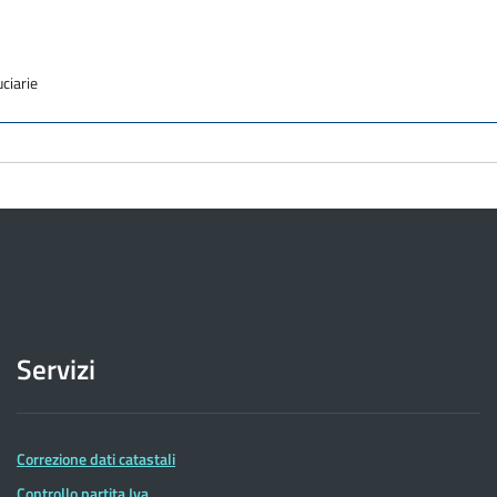
uciarie
Servizi
Correzione dati catastali
Controllo partita Iva