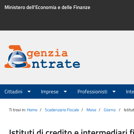
Salta
Ministero dell'Economia e delle Finanze
al
contenuto
Menu
di
servizio
Portale
Agenzia
Menu
Cittadini
Imprese
Professionisti
Int
principale
Entrate
Ti trovi in:
Home
Scadenzario Fiscale
Mese
Giorno
Istitu
Istituti di credito e intermediari