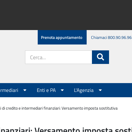
Prenota appuntamento
Chiamaci 800.90.96.96
Cerca
Cerca
nel
sito:
ermediari
Enti e PA
L'Agenzia
ti di credito e intermediari finanziari: Versamento imposta sostitutiva
 finanziari: Versamento imposta sost