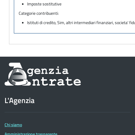
Imposte sostitutive
Categorie contribuenti:
Istituti di credito, Sim, altri intermediari finanziari, societa' fid
Informazioni
sul
sito
L'Agenzia
dell'Agenzia
delle
Entrate
Chi siamo
Amministrazione trasparente