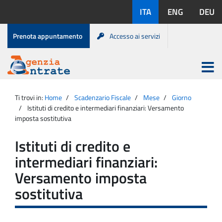
Salta
Lingue
ITA
ENG
DEU
al
disponibili:
contenuto
Menu
Prenota appuntamento
Accesso ai servizi
di
servizio
Apri
menu
Menu
Portale
princip
Agenzia
principale
Ti trovi in:
Home
Scadenzario Fiscale
Mese
Giorno
Entrate
Istituti di credito e intermediari finanziari: Versamento
imposta sostitutiva
Istituti di credito e
intermediari finanziari:
Versamento imposta
sostitutiva