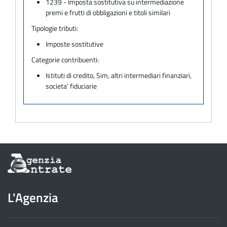
1239 - Imposta sostitutiva su intermediazione
premi e frutti di obbligazioni e titoli similari
Tipologie tributi:
Imposte sostitutive
Categorie contribuenti:
Istituti di credito, Sim, altri intermediari finanziari,
societa' fiduciarie
Informazioni
sul
sito
dell'Agenzia
L'Agenzia
delle
Entrate