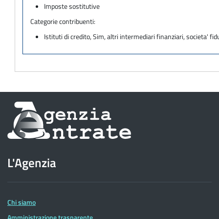
Imposte sostitutive
Categorie contribuenti:
Istituti di credito, Sim, altri intermediari finanziari, societa' fid
Informazioni
sul
sito
L'Agenzia
dell'Agenzia
delle
Entrate
Chi siamo
Amministrazione trasparente