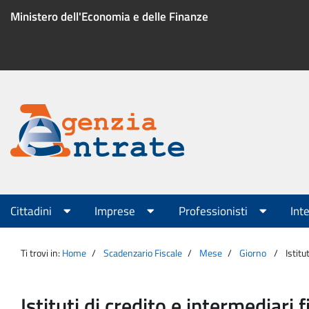
Salta
Ministero dell'Economia e delle Finanze
al
contenuto
Menu
di
servizio
Portale
Agenzia
Menu
Cittadini
Imprese
Professionisti
Int
principale
Entrate
Ti trovi in:
Home
Scadenzario Fiscale
Mese
Giorno
Istitu
Istituti di credito e intermediari