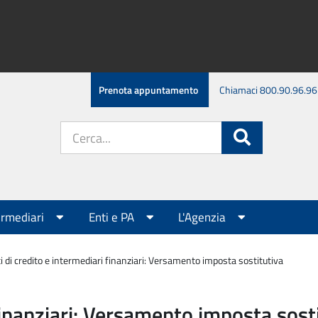
Prenota appuntamento
Chiamaci 800.90.96.96
Cerca
Cerca
nel
sito:
ermediari
Enti e PA
L'Agenzia
ti di credito e intermediari finanziari: Versamento imposta sostitutiva
 finanziari: Versamento imposta sost