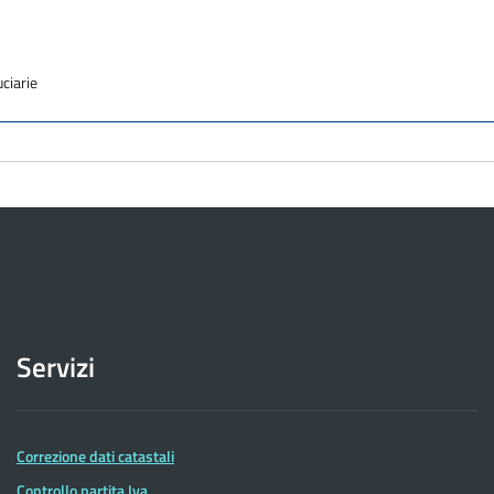
uciarie
Servizi
Correzione dati catastali
Controllo partita Iva