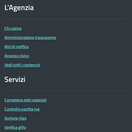
dell'Agenzia
L'Agenzia
delle
Entrate
Chi siamo
Amministrazione trasparente
Atti di notifica
Accesso civico
Vedi tutti i contenuti
Servizi
Correzione dati catastali
Controllo partita Iva
Archivio Vies
Verifica glifo