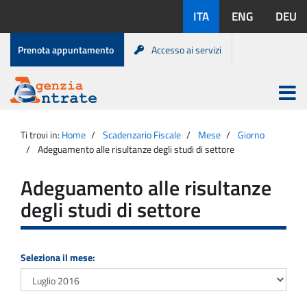
Salta
Lingue
ITA
ENG
DEU
al
disponibili:
contenuto
Menu
Prenota appuntamento
Accesso ai servizi
di
servizio
Apri
menu
Menu
Portale
princip
Agenzia
principale
Ti trovi in:
Home
Scadenzario Fiscale
Mese
Giorno
Entrate
Adeguamento alle risultanze degli studi di settore
Adeguamento alle risultanze
degli studi di settore
Seleziona il mese: