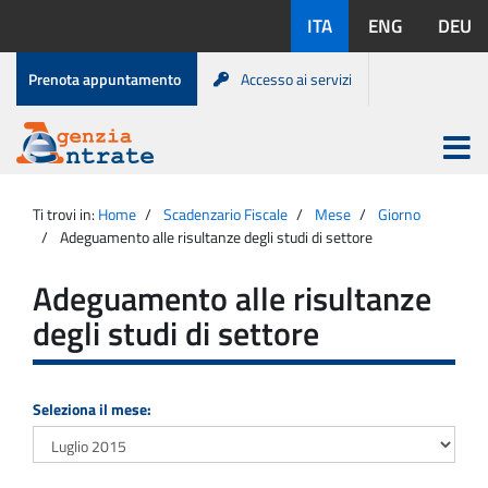
Salta
Lingue
ITA
ENG
DEU
al
disponibili:
contenuto
Menu
Prenota appuntamento
Accesso ai servizi
di
servizio
Apri
menu
Menu
Portale
princip
Agenzia
principale
Ti trovi in:
Home
Scadenzario Fiscale
Mese
Giorno
Entrate
Adeguamento alle risultanze degli studi di settore
Adeguamento alle risultanze
degli studi di settore
Seleziona il mese: