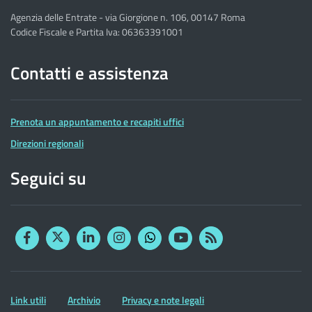
Agenzia delle Entrate - via Giorgione n. 106, 00147 Roma
Codice Fiscale e Partita Iva: 06363391001
Contatti e assistenza
Prenota un appuntamento e recapiti uffici
Direzioni regionali
Seguici su
Facebook
Twitter
Linkedin
Instagram
YouTube
RSS
Whatsapp
Altre
Link utili
Archivio
Privacy e note legali