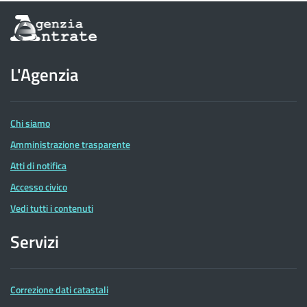
Informazioni
sul
sito
dell'Agenzia
L'Agenzia
delle
Entrate
Chi siamo
Amministrazione trasparente
Atti di notifica
Accesso civico
Vedi tutti i contenuti
Servizi
Correzione dati catastali