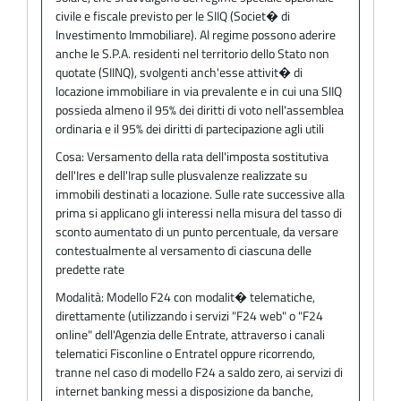
civile e fiscale previsto per le SIIQ (Societ� di
Investimento Immobiliare). Al regime possono aderire
anche le S.P.A. residenti nel territorio dello Stato non
quotate (SIINQ), svolgenti anch'esse attivit� di
locazione immobiliare in via prevalente e in cui una SIIQ
possieda almeno il 95% dei diritti di voto nell'assemblea
ordinaria e il 95% dei diritti di partecipazione agli utili
Cosa:
Versamento della rata dell'imposta sostitutiva
dell'Ires e dell'Irap sulle plusvalenze realizzate su
immobili destinati a locazione. Sulle rate successive alla
prima si applicano gli interessi nella misura del tasso di
sconto aumentato di un punto percentuale, da versare
contestualmente al versamento di ciascuna delle
predette rate
Modalità:
Modello F24 con modalit� telematiche,
direttamente (utilizzando i servizi "F24 web" o "F24
online" dell'Agenzia delle Entrate, attraverso i canali
telematici Fisconline o Entratel oppure ricorrendo,
tranne nel caso di modello F24 a saldo zero, ai servizi di
internet banking messi a disposizione da banche,