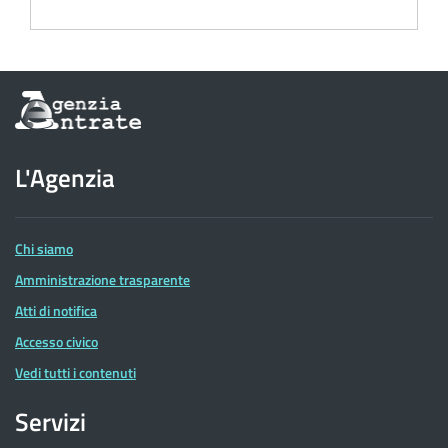
Informazioni
sul
sito
dell'Agenzia
L'Agenzia
delle
Entrate
Chi siamo
Amministrazione trasparente
Atti di notifica
Accesso civico
Vedi tutti i contenuti
Servizi