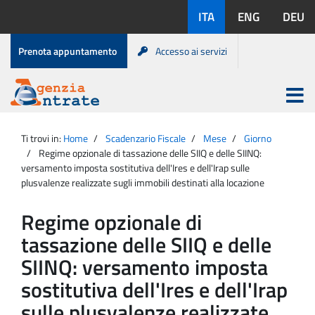
Salta
Lingue
ITA
ENG
DEU
al
disponibili:
contenuto
Menu
Prenota appuntamento
Accesso ai servizi
di
servizio
Apri
menu
Menu
Portale
princip
Agenzia
principale
Ti trovi in:
Home
Scadenzario Fiscale
Mese
Giorno
Entrate
Regime opzionale di tassazione delle SIIQ e delle SIINQ:
versamento imposta sostitutiva dell'Ires e dell'Irap sulle
plusvalenze realizzate sugli immobili destinati alla locazione
Regime opzionale di
tassazione delle SIIQ e delle
SIINQ: versamento imposta
sostitutiva dell'Ires e dell'Irap
sulle plusvalenze realizzate