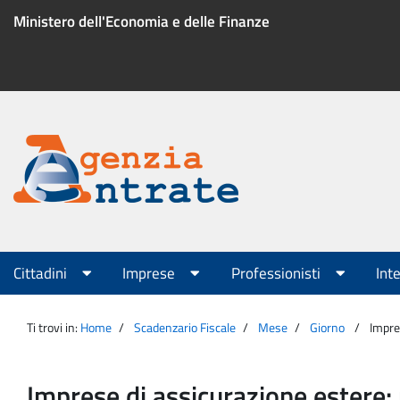
Salta
Ministero dell'Economia e delle Finanze
al
contenuto
Menu
di
servizio
Portale
Agenzia
Menu
Cittadini
Imprese
Professionisti
Int
principale
Entrate
Ti trovi in:
Home
Scadenzario Fiscale
Mese
Giorno
Impre
Imprese di assicurazione estere