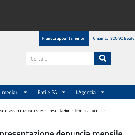
Prenota appuntamento
Chiamaci 800.90.96.96
Cerca
Cerca
nel
sito:
ermediari
Enti e PA
L'Agenzia
se di assicurazione estere: presentazione denuncia mensile
: presentazione denuncia mensile