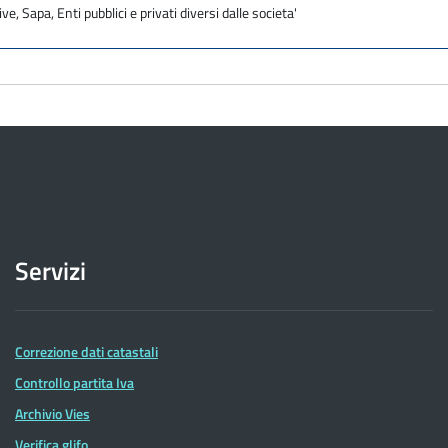
ve, Sapa, Enti pubblici e privati diversi dalle societa'
Servizi
Correzione dati catastali
Controllo partita Iva
Archivio Vies
Verifica glifo