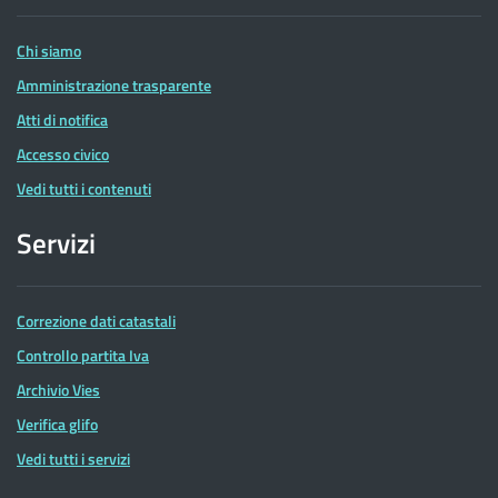
Entrate
Chi siamo
Amministrazione trasparente
Atti di notifica
Accesso civico
Vedi tutti i contenuti
Servizi
Correzione dati catastali
Controllo partita Iva
Archivio Vies
Verifica glifo
Vedi tutti i servizi