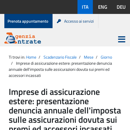
Salta
Lingue
ITA
ENG
DEU
al
disponibili:
contenuto
Menu
Prenota appuntamento
Accesso ai servizi
di
servizio
Apri
menu
Menu
Portale
princip
Agenzia
principale
Ti trovi in:
Home
Scadenzario Fiscale
Mese
Giorno
Entrate
Imprese di assicurazione estere: presentazione denuncia
annuale dell'imposta sulle assicurazioni dovuta sui premi ed
accessori incassati
Imprese di assicurazione
estere: presentazione
denuncia annuale dell'imposta
sulle assicurazioni dovuta sui
premi ed accessori incassati