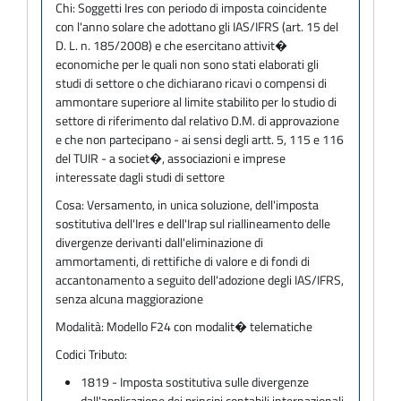
Chi:
Soggetti Ires con periodo di imposta coincidente
con l'anno solare che adottano gli IAS/IFRS (art. 15 del
D. L. n. 185/2008) e che esercitano attivit�
economiche per le quali non sono stati elaborati gli
studi di settore o che dichiarano ricavi o compensi di
ammontare superiore al limite stabilito per lo studio di
settore di riferimento dal relativo D.M. di approvazione
e che non partecipano - ai sensi degli artt. 5, 115 e 116
del TUIR - a societ�, associazioni e imprese
interessate dagli studi di settore
Cosa:
Versamento, in unica soluzione, dell'imposta
sostitutiva dell'Ires e dell'Irap sul riallineamento delle
divergenze derivanti dall'eliminazione di
ammortamenti, di rettifiche di valore e di fondi di
accantonamento a seguito dell'adozione degli IAS/IFRS,
senza alcuna maggiorazione
Modalità:
Modello F24 con modalit� telematiche
Codici Tributo:
1819 - Imposta sostitutiva sulle divergenze
dall'applicazione dei principi contabili internazionali