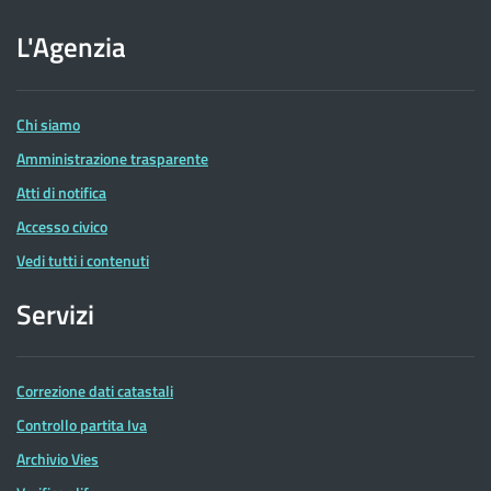
sito
dell'Agenzia
L'Agenzia
delle
Entrate
Chi siamo
Amministrazione trasparente
Atti di notifica
Accesso civico
Vedi tutti i contenuti
Servizi
Correzione dati catastali
Controllo partita Iva
Archivio Vies