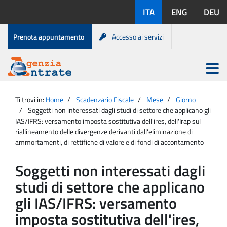
Salta
Lingue
ITA
ENG
DEU
al
disponibili:
contenuto
Menu
Prenota appuntamento
Accesso ai servizi
di
servizio
Apri
menu
Menu
Portale
princip
Agenzia
principale
Ti trovi in:
Home
Scadenzario Fiscale
Mese
Giorno
Entrate
Soggetti non interessati dagli studi di settore che applicano gli
IAS/IFRS: versamento imposta sostitutiva dell'ires, dell'Irap sul
riallineamento delle divergenze derivanti dall'eliminazione di
ammortamenti, di rettifiche di valore e di fondi di accontamento
Soggetti non interessati dagli
studi di settore che applicano
gli IAS/IFRS: versamento
imposta sostitutiva dell'ires,