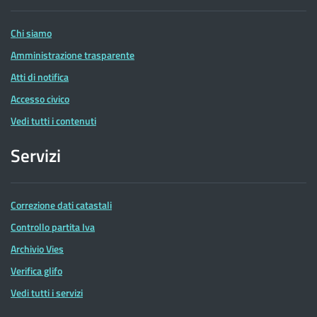
Entrate
Chi siamo
Amministrazione trasparente
Atti di notifica
Accesso civico
Vedi tutti i contenuti
Servizi
Correzione dati catastali
Controllo partita Iva
Archivio Vies
Verifica glifo
Vedi tutti i servizi