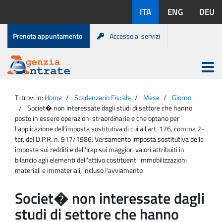
Salta
Lingue
ITA
ENG
DEU
al
disponibili:
contenuto
Menu
Prenota appuntamento
Accesso ai servizi
di
servizio
Apri
menu
Menu
Portale
princip
Agenzia
principale
Ti trovi in:
Home
Scadenzario Fiscale
Mese
Giorno
Entrate
Societ� non interessate dagli studi di settore che hanno
posto in essere operazioni straordinarie e che optano per
l'applicazione dell'imposta sostitutiva di cui all'art. 176, comma 2-
ter, del D.P.R. n. 917/1986: Versamento imposta sostitutiva delle
imposte sui redditi e dell'Irap sui maggiori valori attribuiti in
bilancio agli elementi dell'attivo costituenti immobilizzazioni
materiali e immateriali, incluso l'avviamento
Societ� non interessate dagli
studi di settore che hanno