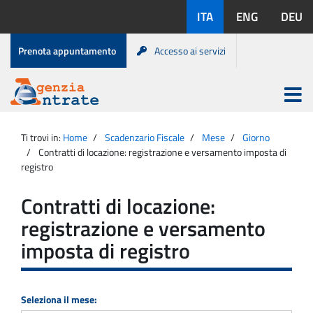
Salta
Lingue
ITA
ENG
DEU
al
disponibili:
contenuto
Menu
Prenota appuntamento
Accesso ai servizi
di
servizio
Apri
menu
Menu
Portale
princip
Agenzia
principale
Ti trovi in:
Home
Scadenzario Fiscale
Mese
Giorno
Entrate
Contratti di locazione: registrazione e versamento imposta di
registro
Contratti di locazione:
registrazione e versamento
imposta di registro
Seleziona il mese: