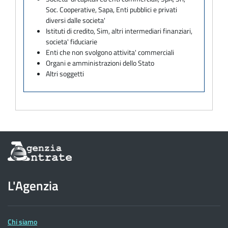
Soc. Cooperative, Sapa, Enti pubblici e privati
diversi dalle societa'
Istituti di credito, Sim, altri intermediari finanziari,
societa' fiduciarie
Enti che non svolgono attivita' commerciali
Organi e amministrazioni dello Stato
Altri soggetti
Informazioni
sul
sito
dell'Agenzia
L'Agenzia
delle
Entrate
Chi siamo