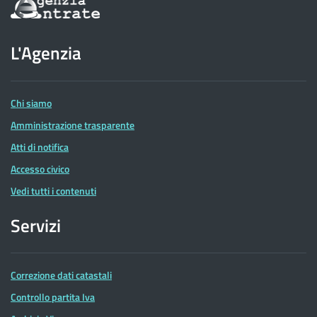
sul
sito
dell'Agenzia
L'Agenzia
delle
Entrate
Chi siamo
Amministrazione trasparente
Atti di notifica
Accesso civico
Vedi tutti i contenuti
Servizi
Correzione dati catastali
Controllo partita Iva