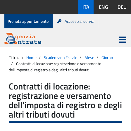
Salta
Lingue
ITA
ENG
DEU
al
disponibili:
contenuto
Menu
Prenota appuntamento
Accesso ai servizi
di
servizio
Apri
menu
Menu
Portale
princip
Agenzia
principale
Ti trovi in:
Home
Scadenzario Fiscale
Mese
Giorno
Entrate
Contratti di locazione: registrazione e versamento
dell'imposta di registro e degli altri tributi dovuti
Contratti di locazione:
registrazione e versamento
dell'imposta di registro e degli
altri tributi dovuti