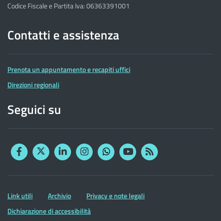
Codice Fiscale e Partita Iva: 06363391001
Contatti e assistenza
Prenota un appuntamento e recapiti uffici
Direzioni regionali
Seguici su
Facebook
Twitter
Linkedin
Instagram
YouTube
RSS
Whatsapp
Altre
Link utili
Archivio
Privacy e note legali
informazioni
Dichiarazione di accessibilità