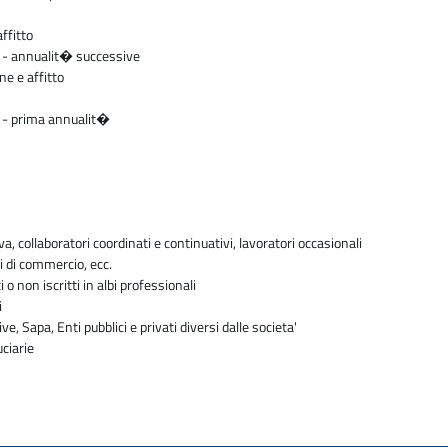
ffitto
ti - annualit� successive
ne e affitto
ti - prima annualit�
va, collaboratori coordinati e continuativi, lavoratori occasionali
i di commercio, ecc.
i o non iscritti in albi professionali
i
ve, Sapa, Enti pubblici e privati diversi dalle societa'
uciarie