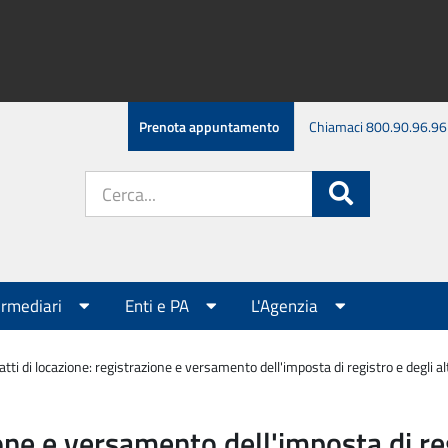
Prenota appuntamento
Chiamaci 800.90.96.96
Cerca
Cerca
nel
sito:
ermediari
Enti e PA
L'Agenzia
tti di locazione: registrazione e versamento dell'imposta di registro e degli alt
one e versamento dell'imposta di regi