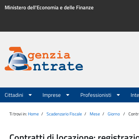
Salta
Ministero dell'Economia e delle Finanze
al
contenuto
Menu
di
servizio
Portale
Agenzia
Menu
Cittadini
Imprese
Professionisti
Int
principale
Entrate
Ti trovi in:
Home
Scadenzario Fiscale
Mese
Giorno
Contra
Contratti di locazione: registrazi