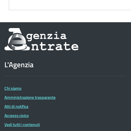
Informazioni
sul
sito
L'Agenzia
dell'Agenzia
delle
Entrate
Chi siamo
Amministrazione trasparente
Atti di notifica
Accesso civico
Vedi tutti i contenuti