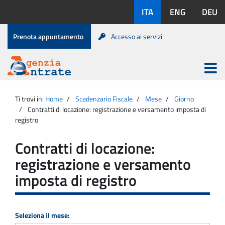
Salta
Lingue
ITA
ENG
DEU
al
disponibili:
contenuto
Menu
Prenota appuntamento
Accesso ai servizi
di
servizio
Apri
menu
Menu
Portale
princip
Agenzia
principale
Ti trovi in:
Home
Scadenzario Fiscale
Mese
Giorno
Entrate
Contratti di locazione: registrazione e versamento imposta di
registro
Contratti di locazione:
registrazione e versamento
imposta di registro
Seleziona il mese: