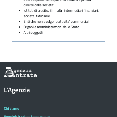
diversi dalle societa'
Istituti di credito, Sim, altri intermediari finanziari,
societa' fiduciarie
Enti che non svolgono attivita' commerciali
Organi e amministrazioni dello Stato
Altri soggetti
Informazioni
sul
sito
dell'Agenzia
L'Agenzia
delle
Entrate
Chi siamo
Amministrazione trasparente