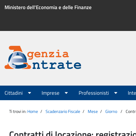
Salta
Ministero dell'Economia e delle Finanze
al
contenuto
Menu
di
servizio
Portale
Agenzia
Menu
Cittadini
Imprese
Professionisti
Int
principale
Entrate
Ti trovi in:
Home
Scadenzario Fiscale
Mese
Giorno
Contr
Contratti di locazione: registraz