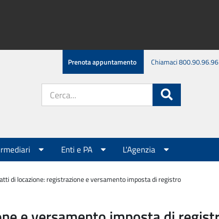
Prenota appuntamento
Chiamaci 800.90.96.96
Cerca
Cerca
nel
sito:
ermediari
Enti e PA
L'Agenzia
atti di locazione: registrazione e versamento imposta di registro
ione e versamento imposta di regist