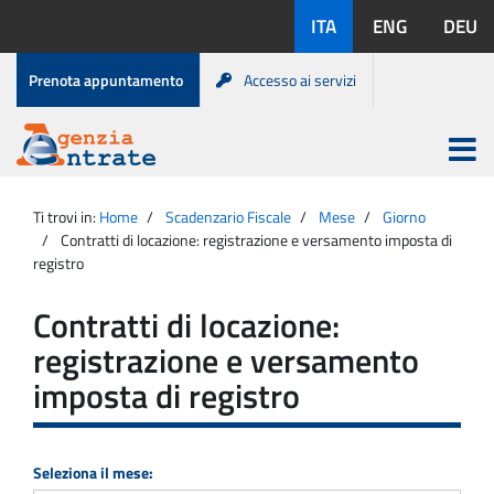
Salta
Lingue
ITA
ENG
DEU
al
disponibili:
contenuto
Menu
Prenota appuntamento
Accesso ai servizi
di
servizio
Apri
menu
Menu
Portale
princip
Agenzia
principale
Ti trovi in:
Home
Scadenzario Fiscale
Mese
Giorno
Entrate
Contratti di locazione: registrazione e versamento imposta di
registro
Contratti di locazione:
registrazione e versamento
imposta di registro
Seleziona il mese: