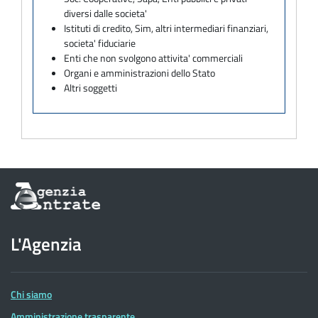
diversi dalle societa'
Istituti di credito, Sim, altri intermediari finanziari,
societa' fiduciarie
Enti che non svolgono attivita' commerciali
Organi e amministrazioni dello Stato
Altri soggetti
Informazioni
sul
sito
dell'Agenzia
L'Agenzia
delle
Entrate
Chi siamo
Amministrazione trasparente