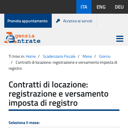
Salta
Lingue
ITA
ENG
DEU
al
disponibili:
contenuto
Menu
Prenota appuntamento
Accesso ai servizi
di
servizio
Apri
menu
Menu
Portale
princip
Agenzia
principale
Ti trovi in:
Home
Scadenzario Fiscale
Mese
Giorno
Entrate
Contratti di locazione: registrazione e versamento imposta di
registro
Contratti di locazione:
registrazione e versamento
imposta di registro
Seleziona il mese: