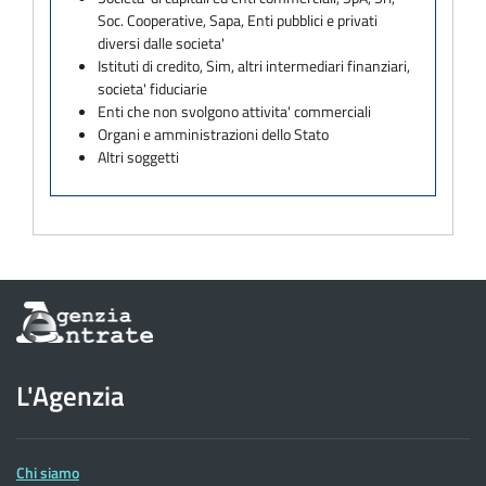
Soc. Cooperative, Sapa, Enti pubblici e privati
diversi dalle societa'
Istituti di credito, Sim, altri intermediari finanziari,
societa' fiduciarie
Enti che non svolgono attivita' commerciali
Organi e amministrazioni dello Stato
Altri soggetti
Informazioni
sul
sito
dell'Agenzia
L'Agenzia
delle
Entrate
Chi siamo