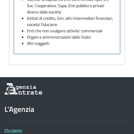
Soc. Cooperative, Sapa, Enti pubblici e privati
diversi dalle societa'
Istituti di credito, Sim, altri intermediari finanziari,
societa' fiduciarie
Enti che non svolgono attivita' commerciali
Organi e amministrazioni dello Stato
Altri soggetti
Informazioni
sul
sito
dell'Agenzia
L'Agenzia
delle
Entrate
Chi siamo