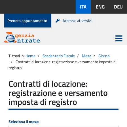
Salta
Lingue
ITA
ENG
DEU
al
disponibili:
contenuto
Menu
Prenota appuntamento
Accesso ai servizi
di
servizio
Apri
menu
Menu
Portale
princip
Agenzia
principale
Ti trovi in:
Home
Scadenzario Fiscale
Mese
Giorno
Entrate
Contratti di locazione: registrazione e versamento imposta di
registro
Contratti di locazione:
registrazione e versamento
imposta di registro
Seleziona il mese: